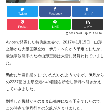
Twitter
Facebook
はてブ
Pocket
LINE
コピー
2019.06.09
2017.01.26
Aviosで発券した特典航空券で、2017年1月15日 山形
空港から大阪国際空港（伊丹）へ向かう予定でしたが、
最強寒波襲来のため山形空港は大雪に見舞われていまし
た。
懸命に除雪作業をしていただいたようですが、伊丹から
の2237便は山形空港への着陸を断念し伊丹へ引きかえ
していきました。
到着した機材がそのまま出発便になる予定でしたので、
この時点で伊丹行きの欠航がきまりました。