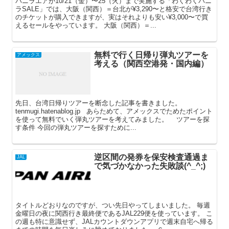
バニラエアが10/21（金）〜25（火）まで実施する「わくわくバニ
ラSALE」では、大阪（関西）＝台北が¥3,290〜と格安で台湾行き
のチケットが購入できますが、実はそれよりも安い¥3,000〜で買
えるセールをやっています。 大阪（関西）＝...
無料で行く日帰り弾丸ツアーを
アメックス
考える（関西空港発・国内編）
先日、台湾日帰りツアーを断念した記事を書きました。
tenmugi.hatenablog.jp あらためて、アメックスでためたポイント
を使って無料でいく弾丸ツアーを考えてみました。 ツアーを探
す条件 今回の弾丸ツアーを探すために...
逆区間の発券を保安検査通過ま
JAL
で気づかなかった失敗談(^_^;)
タイトルどおりなのですが、つい先日やってしまいました。 毎週
金曜日の夜に関西行き最終便であるJAL229便を使っています。 こ
の週も特に意識せず、JALカウントダウンアプリで週末自宅へ帰る